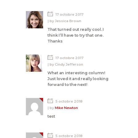
17 octobre 2017
by
Jessica Brown
That turned out really cool. I
think I’ll have to try that one.
Thanks
17 octobre 2017
by
Cindy Jefferson
What an interesting column!
Just loved it and really looking
forward to the next!
5 octobre 2018
by
Mike Newton
test
5 octobre 2018