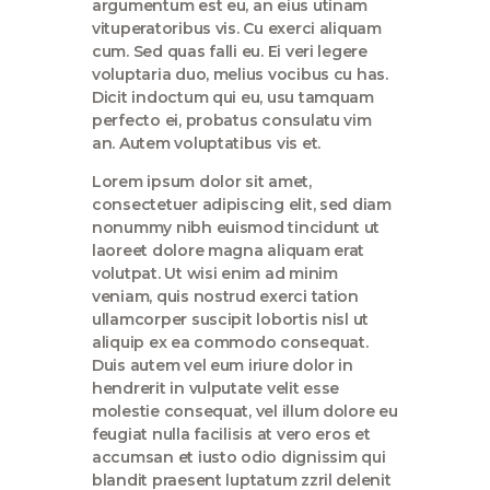
argumentum est eu, an eius utinam
vituperatoribus vis. Cu exerci aliquam
cum. Sed quas falli eu. Ei veri legere
voluptaria duo, melius vocibus cu has.
Dicit indoctum qui eu, usu tamquam
perfecto ei, probatus consulatu vim
an. Autem voluptatibus vis et.
Lorem ipsum dolor sit amet,
consectetuer adipiscing elit, sed diam
nonummy nibh euismod tincidunt ut
laoreet dolore magna aliquam erat
volutpat. Ut wisi enim ad minim
veniam, quis nostrud exerci tation
ullamcorper suscipit lobortis nisl ut
aliquip ex ea commodo consequat.
Duis autem vel eum iriure dolor in
hendrerit in vulputate velit esse
molestie consequat, vel illum dolore eu
feugiat nulla facilisis at vero eros et
accumsan et iusto odio dignissim qui
blandit praesent luptatum zzril delenit